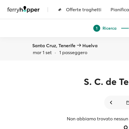
|
Offerte traghetti
Pianifica
Ricerca
1
Santa Cruz, Tenerife
Huelva
mar 1 set
·
1 passeggero
S. C. de Te
Non abbiamo trovato nessun 