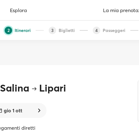
Esplora
La mia prenota
Itinerari
Biglietti
Passeggeri
2
3
4
 Salina
Lipari
gio 1 ott
egamenti diretti