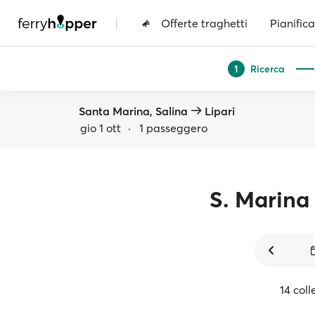
|
Offerte traghetti
Pianifica
Ricerca
1
Santa Marina, Salina
Lipari
gio 1 ott
·
1 passeggero
S. Marina
14 coll