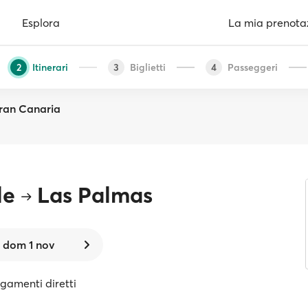
Esplora
La mia prenota
Itinerari
Biglietti
Passeggeri
2
3
4
ran Canaria
le
Las Palmas
dom 1 nov
egamenti diretti