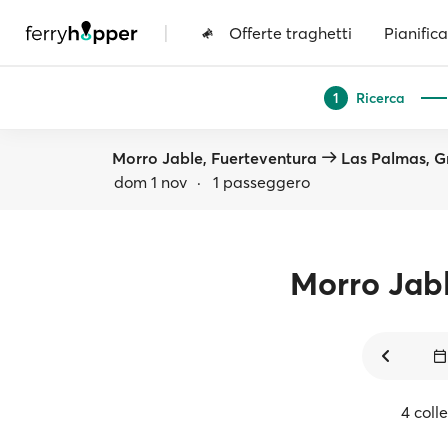
|
Offerte traghetti
Pianifica
Ricerca
1
Morro Jable, Fuerteventura
Las Palmas, G
dom 1 nov
·
1 passeggero
Morro Jab
4 coll