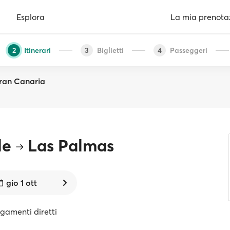
Esplora
La mia prenota
Itinerari
Biglietti
Passeggeri
2
3
4
ran Canaria
le
Las Palmas
gio 1 ott
egamenti diretti