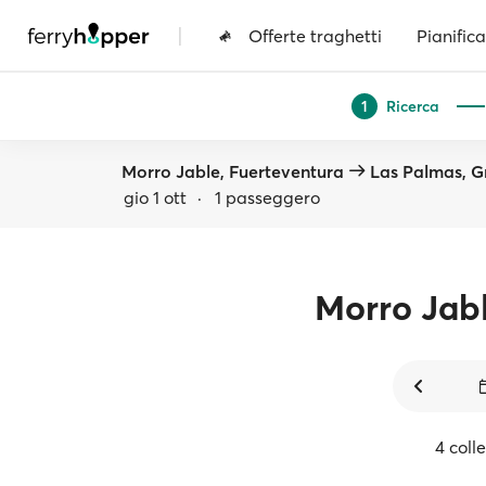
|
Offerte traghetti
Pianifica
Ricerca
1
Morro Jable, Fuerteventura
Las Palmas, G
gio 1 ott
·
1 passeggero
Morro Jab
4 coll