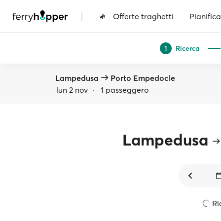
|
Offerte traghetti
Pianifica
Ricerca
1
Lampedusa
Porto Empedocle
lun 2 nov
·
1 passeggero
Lampedusa
Ri