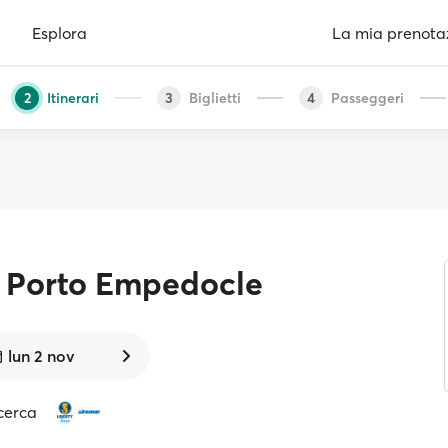
Esplora
La mia prenota
Itinerari
Biglietti
Passeggeri
2
3
4
Porto Empedocle
lun 2 nov
cerca