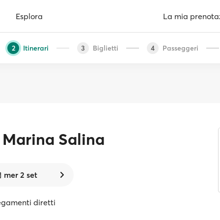
Esplora
La mia prenota
Itinerari
Biglietti
Passeggeri
2
3
4
 Marina Salina
mer 2 set
egamenti diretti