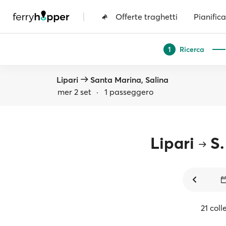
|
Offerte traghetti
Pianifica
Ricerca
1
Lipari
Santa Marina, Salina
mer 2 set
·
1 passeggero
Lipari
S.
21 coll