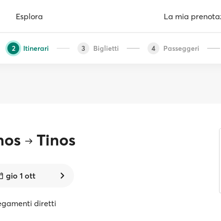
Esplora
La mia prenota
Itinerari
Biglietti
Passeggeri
2
3
4
nos
Tinos
gio 1 ott
egamenti diretti