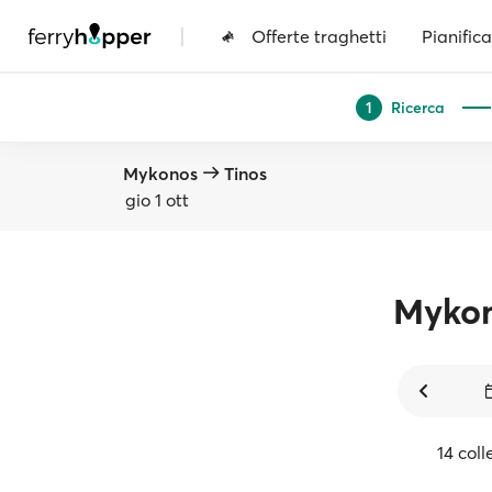
|
Offerte traghetti
Pianifica
Ricerca
1
Mykonos
Tinos
gio 1 ott
Myko
14 coll