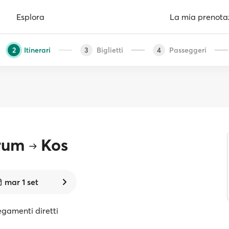
Esplora
La mia prenota
Itinerari
Biglietti
Passeggeri
2
3
4
rum
Kos
mar 1 set
egamenti diretti