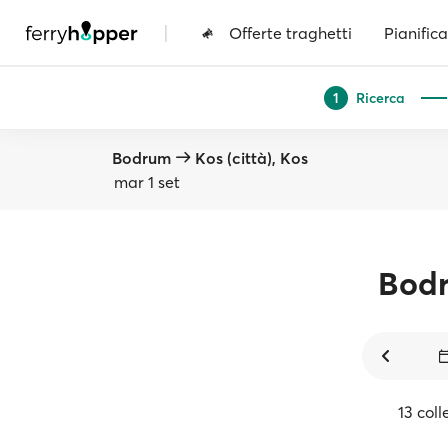
|
Offerte traghetti
Pianifica
Ricerca
1
Bodrum
Kos (città), Kos
mar 1 set
Bod
13 coll