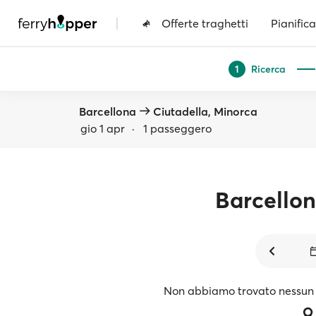
|
Offerte traghetti
Pianifica
Ricerca
1
Barcellona
Ciutadella, Minorca
gio 1 apr
·
1 passeggero
Barcello
Non abbiamo trovato nessun 