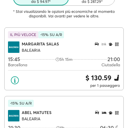
da $ 94.97*
da $ 287.29*
* Stai visualizzando le opzioni più economiche al momento
disponibili. Vai avanti per vedere le altre.
IL PIÙ VELOCE
-15% SU A/R
MARGARITA SALAS
BALEARIA
15:45
21:00
5h 15m
Barcellona
Ciutadella
$ 130.59
per 1 passeggero
-15% SU A/R
ABEL MATUTES
BALEARIA
21:30
06:30