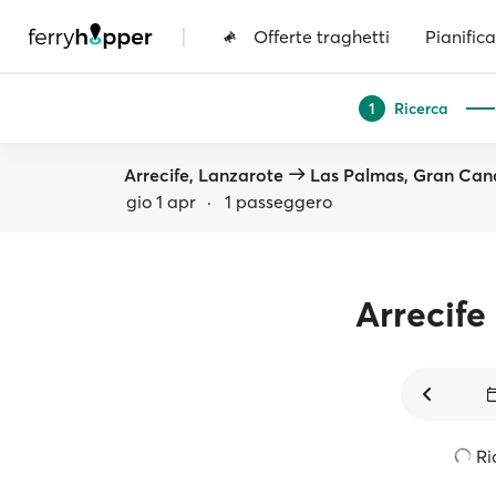
|
Offerte traghetti
Pianifica
Ricerca
1
Arrecife, Lanzarote
Las Palmas, Gran Can
gio 1 apr
·
1 passeggero
Arrecife
Ri