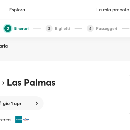
Esplora
La mia prenota
Itinerari
Biglietti
Passeggeri
2
3
4
aria
Las Palmas
gio 1 apr
cerca