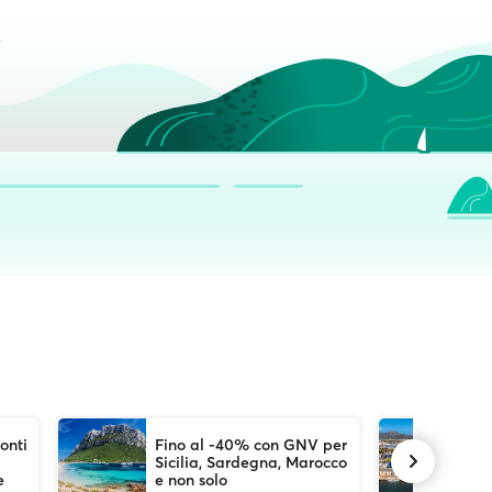
onti
Fino al -40% con GNV per
-2
Sicilia, Sardegna, Marocco
e 
e
e non solo
Li