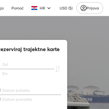
ja
Pomoć
HR
USD ($)
Prijava
ezerviraj trajektne karte
Od
Do
Datum polaska
Datum povratka