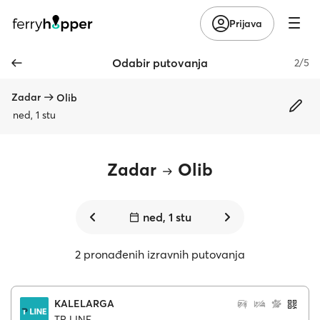
Prijava
Odabir putovanja
2/5
Zadar
Olib
ned, 1 stu
Zadar
Olib
ned, 1 stu
2 pronađenih izravnih putovanja
KALELARGA
TP LINE