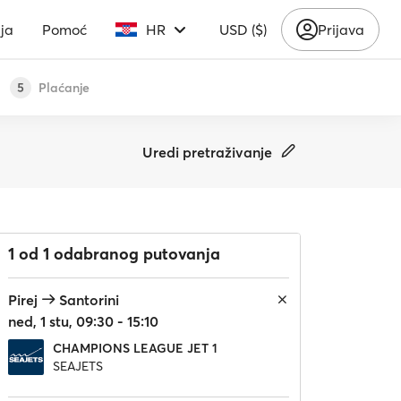
ja
Pomoć
HR
USD ($)
Prijava
Plaćanje
5
Uredi pretraživanje
1 od 1 odabranog putovanja
Pirej
Santorini
ned, 1 stu, 09:30 - 15:10
CHAMPIONS LEAGUE JET 1
SEAJETS