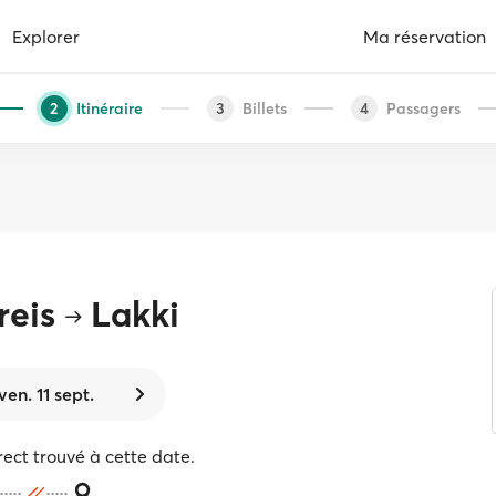
Explorer
Ma réservation
Itinéraire
Billets
Passagers
2
3
4
reis
Lakki
ven. 11 sept.
rect trouvé à cette date.