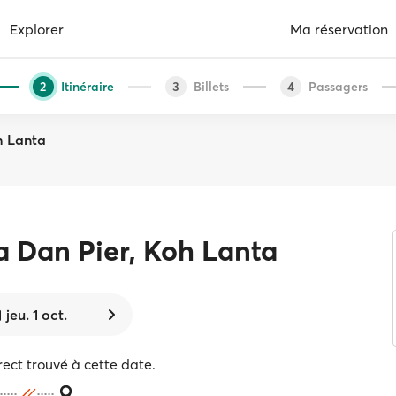
Explorer
Ma réservation
Itinéraire
Billets
Passagers
2
3
4
h Lanta
a Dan Pier, Koh Lanta
jeu. 1 oct.
rect trouvé à cette date.