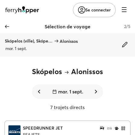
Se connecter
Sélection de voyage
2/5
Skópelos (ville), Skópelos
Alonissos
mar. 1 sept.
Skópelos
Alonissos
mar. 1 sept.
7 trajets directs
SPEEDRUNNER JET
SEAJETS