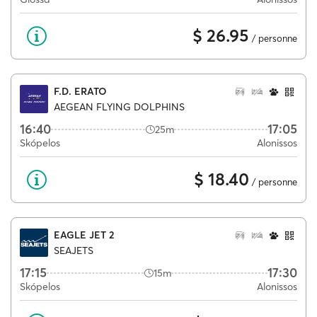
$ 26.95
/ personne
F.D. ERATO
AEGEAN FLYING DOLPHINS
16:40
17:05
25m
Skópelos
Alonissos
$ 18.40
/ personne
EAGLE JET 2
SEAJETS
17:15
17:30
15m
Skópelos
Alonissos