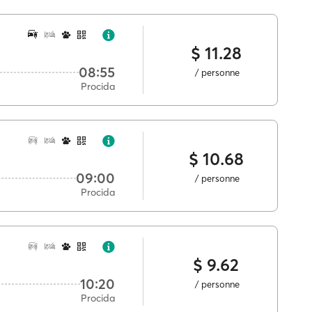
$ 11.28
08:55
/ personne
Procida
$ 10.68
09:00
/ personne
Procida
$ 9.62
10:20
/ personne
Procida