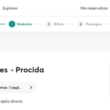
Explorer
Ma réservation
Itinéraire
Billets
Passagers
2
3
4
es
Procida
mar. 1 sept.
rajets directs