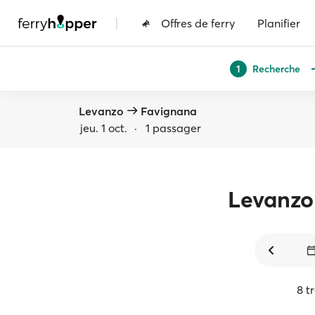
|
Offres de ferry
Planifier
Recherche
1
Levanzo
Favignana
jeu. 1 oct.
·
1 passager
Levanzo
8 t