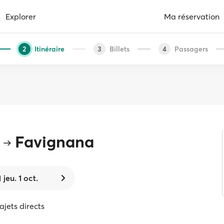
Explorer
Ma réservation
Itinéraire
Billets
Passagers
2
3
4
Favignana
jeu. 1 oct.
rajets directs