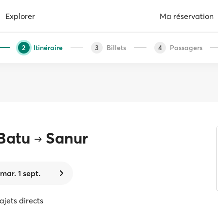
Explorer
Ma réservation
Itinéraire
Billets
Passagers
2
3
4
Batu
Sanur
mar. 1 sept.
rajets directs