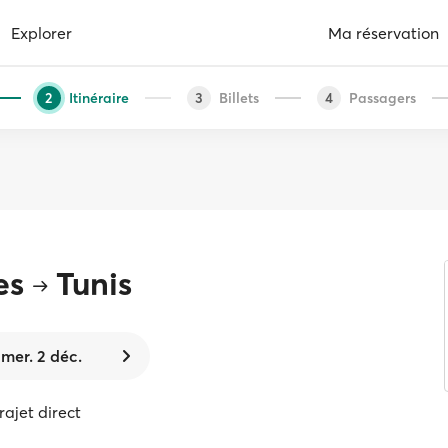
Explorer
Ma réservation
Itinéraire
Billets
Passagers
2
3
4
es
Tunis
mer. 2 déc.
trajet direct