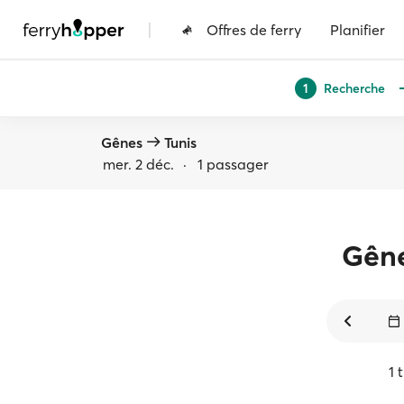
|
Offres de ferry
Planifier
Recherche
1
Gênes
Tunis
mer. 2 déc.
·
1 passager
Gên
1 