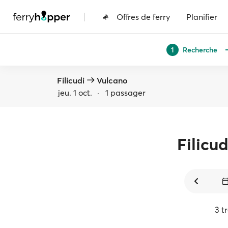
|
Offres de ferry
Planifier
Recherche
1
Filicudi
Vulcano
jeu. 1 oct.
·
1 passager
Filicud
3 t