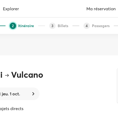
Explorer
Ma réservation
Itinéraire
Billets
Passagers
2
3
4
i
Vulcano
jeu. 1 oct.
rajets directs