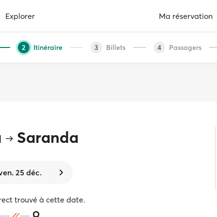
Explorer
Ma réservation
Itinéraire
Billets
Passagers
2
3
4
u
Saranda
ven. 25 déc.
rect trouvé à cette date.