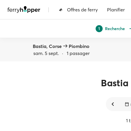
|
Offres de ferry
Planifier
Recherche
1
Bastia, Corse
Piombino
sam. 5 sept.
·
1 passager
Bastia
1 