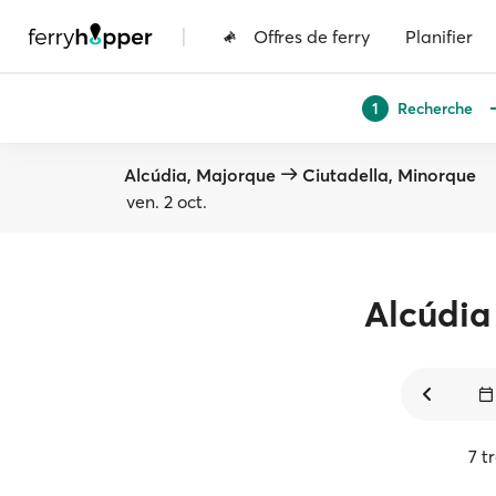
|
Offres de ferry
Planifier
Recherche
1
Alcúdia, Majorque
Ciutadella, Minorque
ven. 2 oct.
Alcúdia
7 t