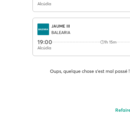
Alcúdia
JAUME III
BALEARIA
19:00
1h 15m
Alcúdia
Oups, quelque chose s'est mal passé ! 
Refair