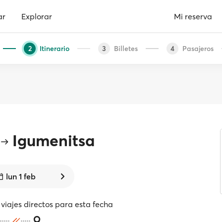
ar
Explorar
Mi reserva
Itinerario
Billetes
Pasajeros
2
3
4
Igumenitsa
lun 1 feb
viajes directos para esta fecha