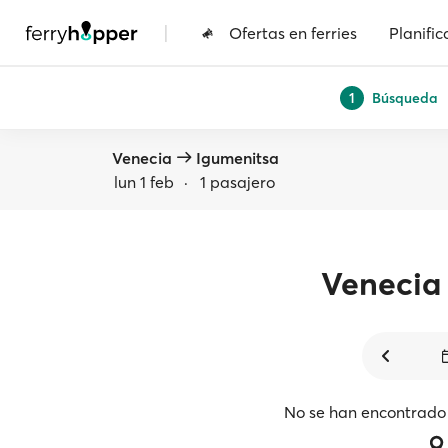
|
Ofertas en ferries
Planific
Búsqueda
1
Venecia
Igumenitsa
lun 1 feb
·
1 pasajero
Venecia
No se han encontrado 