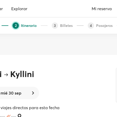
ar
Explorar
Mi reserva
Itinerario
Billetes
Pasajeros
2
3
4
i
Kyllini
mié 30 sep
viajes directos para esta fecha