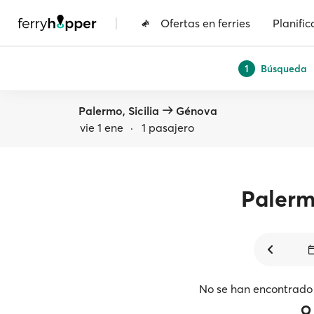
|
Ofertas en ferries
Planific
Búsqueda
1
Palermo, Sicilia
Génova
vie 1 ene
·
1 pasajero
Paler
No se han encontrado 