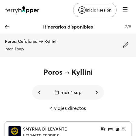
Iniciar sesión
Itinerarios disponibles
2/5
Poros, Cefalonia
Kyllini
mar 1 sep
Poros
Kyllini
mar 1 sep
4 viajes directos
SMYRNA DI LEVANTE
LEVANTE FERRIES