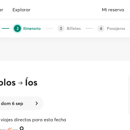
ar
Explorar
Mi reserva
Itinerario
Billetes
Pasajeros
2
3
4
olos
Íos
dom 6 sep
viajes directos para esta fecha