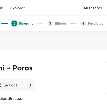
ar
Explorar
Mi reserva
Itinerario
Billetes
Pasajeros
2
3
4
ni
Poros
jue 1 oct
iajes directos