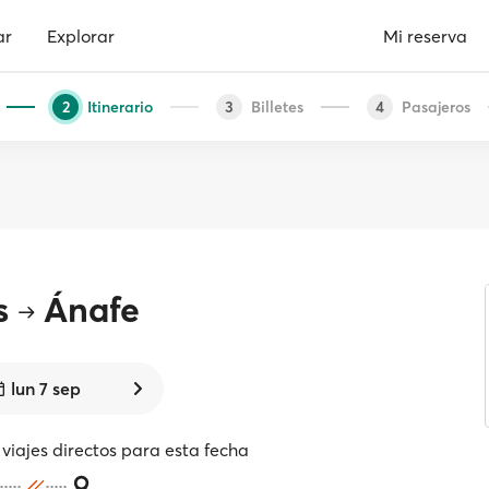
ar
Explorar
Mi reserva
Itinerario
Billetes
Pasajeros
2
3
4
s
Ánafe
lun 7 sep
viajes directos para esta fecha