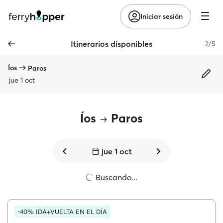
Iniciar sesión
Itinerarios disponibles
2/5
Íos
Paros
jue 1 oct
Íos
Paros
jue 1 oct
Buscando...
-40% IDA+VUELTA EN EL DÍA