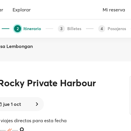
ar
Explorar
Mi reserva
Itinerario
Billetes
Pasajeros
2
3
4
Nusa Lembongan
Rocky Private Harbour
jue 1 oct
viajes directos para esta fecha