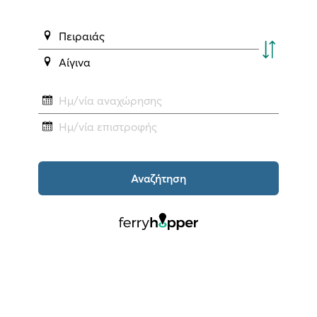
Πειραιάς
Αίγινα
Ημ/νία αναχώρησης
Ημ/νία επιστροφής
Αναζήτηση