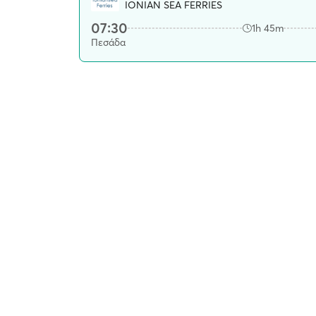
IONIAN SEA FERRIES
07:30
1h 45m
Πεσάδα