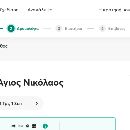
Σχεδίασε
Ανακάλυψε
Η κράτησή μο
Δρομολόγια
Εισιτήρια
Επιβάτες
2
3
4
νθος
Άγιος Νικόλαος
Τρι, 1 Σεπ