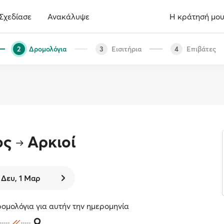
Σχεδίασε
Ανακάλυψε
Η κράτησή μο
Δρομολόγια
Εισιτήρια
Επιβάτες
2
3
4
ος
Αρκιοί
Δευ, 1 Μαρ
ομολόγια για αυτήν την ημερομηνία