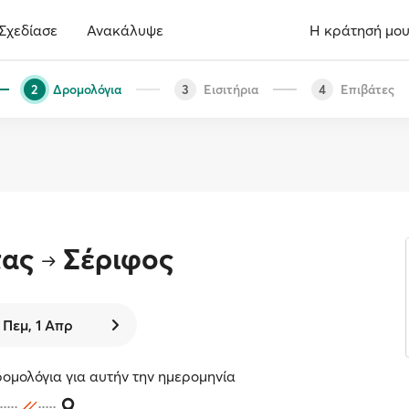
Σχεδίασε
Ανακάλυψε
Η κράτησή μο
Δρομολόγια
Εισιτήρια
Επιβάτες
2
3
4
τας
Σέριφος
Πεμ, 1 Απρ
ομολόγια για αυτήν την ημερομηνία