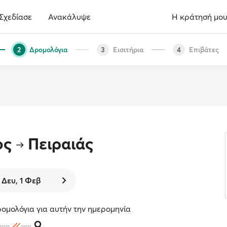
Σχεδίασε
Ανακάλυψε
Η κράτησή μο
Δρομολόγια
Εισιτήρια
Επιβάτες
2
3
4
ος
Πειραιάς
Δευ, 1 Φεβ
ομολόγια για αυτήν την ημερομηνία