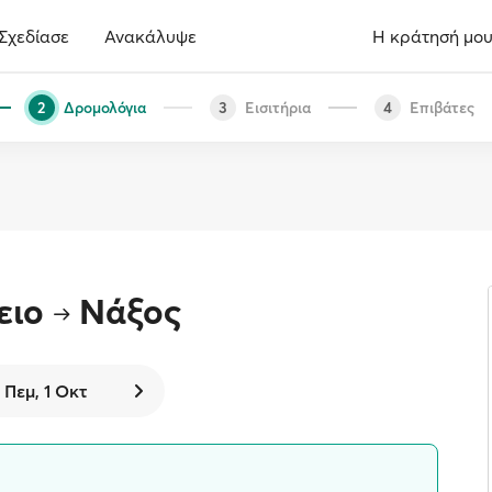
Σχεδίασε
Ανακάλυψε
Η κράτησή μο
Δρομολόγια
Εισιτήρια
Επιβάτες
2
3
4
ειο
Νάξος
Πεμ, 1 Οκτ