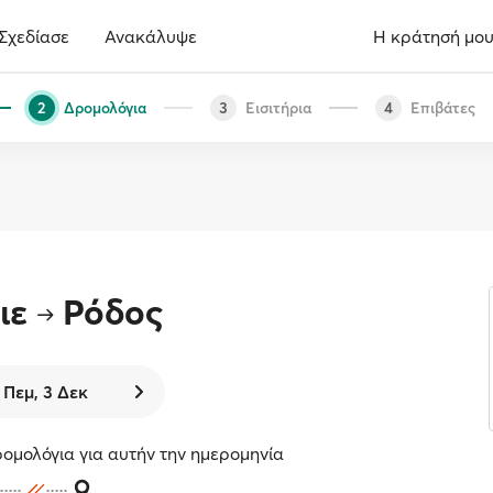
Σχεδίασε
Ανακάλυψε
Η κράτησή μο
Δρομολόγια
Εισιτήρια
Επιβάτες
2
3
4
ιε
Ρόδος
Πεμ, 3 Δεκ
ομολόγια για αυτήν την ημερομηνία