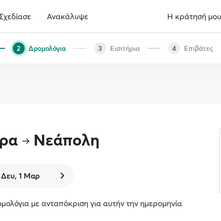
Σχεδίασε
Ανακάλυψε
Η κράτησή μο
Δρομολόγια
Εισιτήρια
Επιβάτες
2
3
4
ηρα
Νεάπολη
Δευ, 1 Μαρ
μολόγια με ανταπόκριση για αυτήν την ημερομηνία