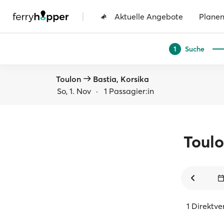
|
Aktuelle Angebote
Plane
Suche
1
Toulon
Bastia, Korsika
So, 1. Nov
·
1 Passagier:in
Toul
1 Direktv