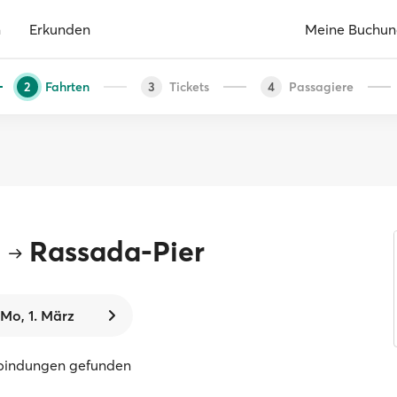
n
Erkunden
Meine Buchu
Fahrten
Tickets
Passagiere
2
3
4
d
Rassada-Pier
Mo, 1. März
rbindungen gefunden