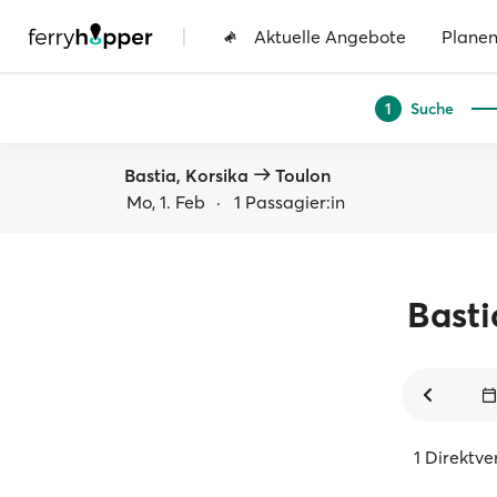
|
Aktuelle Angebote
Plane
Suche
1
Bastia, Korsika
Toulon
Mo, 1. Feb
·
1 Passagier:in
Basti
1 Direktv