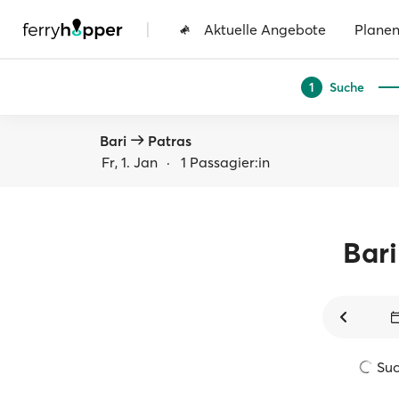
|
Aktuelle Angebote
Plane
Suche
1
Bari
Patras
Fr, 1. Jan
·
1 Passagier:in
Bari
Such