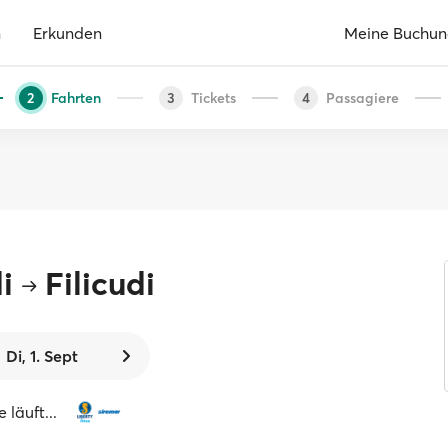
n
Erkunden
Meine Buchu
Fahrten
Tickets
Passagiere
2
3
4
i
Filicudi
Di, 1. Sept
 läuft...