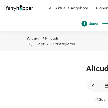
|
Aktuelle Angebote
Plane
Suche
1
Alicudi
Filicudi
Di, 1. Sept
·
1 Passagier:in
Alicud
Suche