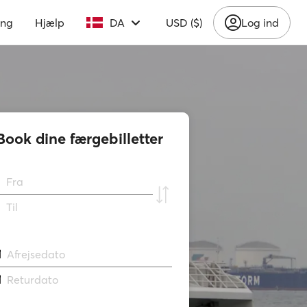
ing
Hjælp
DA
USD ($)
Log ind
Book dine færgebilletter
Fra
Til
Afrejsedato
Returdato