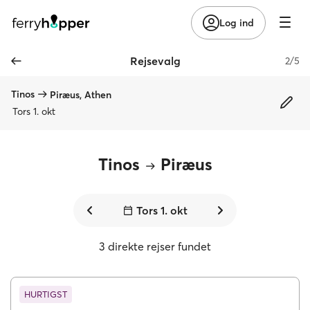
Log ind
Rejsevalg
2/5
Tinos
Piræus, Athen
Tors 1. okt
Tinos
Piræus
Tors 1. okt
3 direkte rejser fundet
HURTIGST