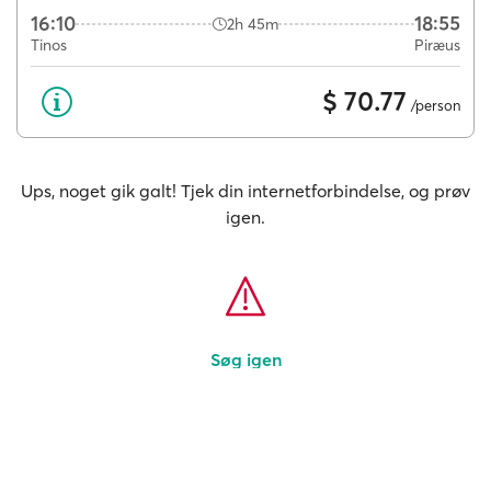
16:10
18:55
2h 45m
Tinos
Piræus
$ 70.77
/person
Ups, noget gik galt! Tjek din internetforbindelse, og prøv
igen.
Søg igen
0 af 1 rejse valgt